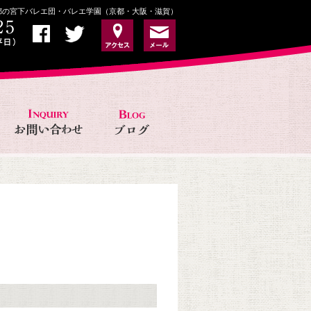
京都の宮下バレエ団・バレエ学園（京都・大阪・滋賀）