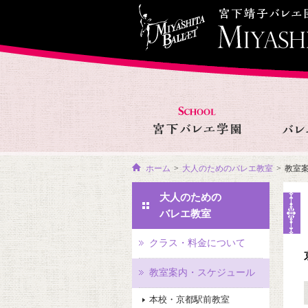
ホーム
>
大人のためのバレエ教室
>
教室
大人のための
バレエ教室
クラス・料金について
教室案内・スケジュール
本校・京都駅前教室