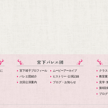
に
宮下靖子
プロフィール
ムービーアーカイブ
クラス
バレエ団紹介
ヒストリー
･公演記録
教室案
次回公演案内
ブログ・お知らせ
見学･
第8回
ブログ