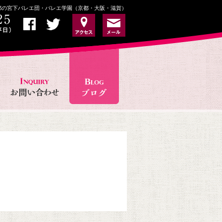
京都の宮下バレエ団・バレエ学園（京都・大阪・滋賀）