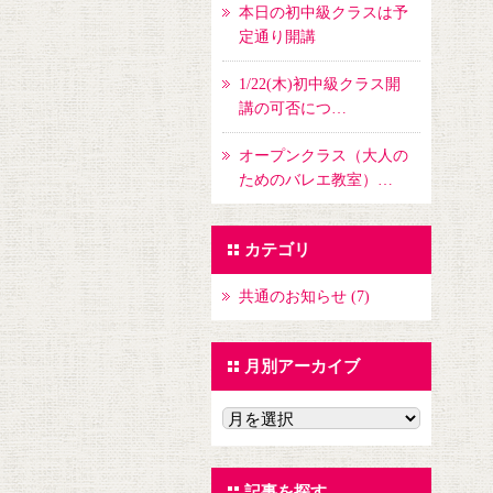
本日の初中級クラスは予
定通り開講
1/22(木)初中級クラス開
講の可否につ…
オープンクラス（大人の
ためのバレエ教室）…
カテゴリ
共通のお知らせ (7)
月別アーカイブ
記事を探す