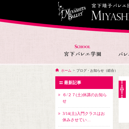
ホーム
>
ブログ・お知らせ（総合）
最新記事
６/２７(土)休講のお知ら
せ
3/14(土)入門クラスはお
休みさせてい…