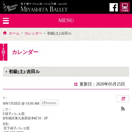
MENU
ホーム
>
カレンダー
>
初級(土):吉田ル
カレンダー
初級(土):吉田ル
更新日：2020年05月25日
いつ：
Repeats
2026年7月25日 @ 10:00 AM
どこで：
宮下靖子バレエ団
京都市南区東九条西岩本町10・2F
連絡先:
宮下靖子バレエ団