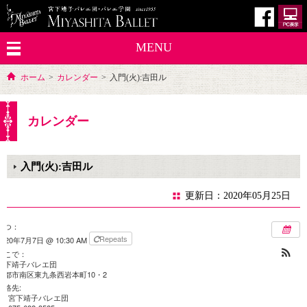
MENU
ホーム
>
カレンダー
>
入門(火):吉田ル
カレンダー
入門(火):吉田ル
更新日：2020年05月25日
いつ：
Repeats
2020年7月7日 @ 10:30 AM
どこで：
宮下靖子バレエ団
京都市南区東九条西岩本町10・2
連絡先:
宮下靖子バレエ団