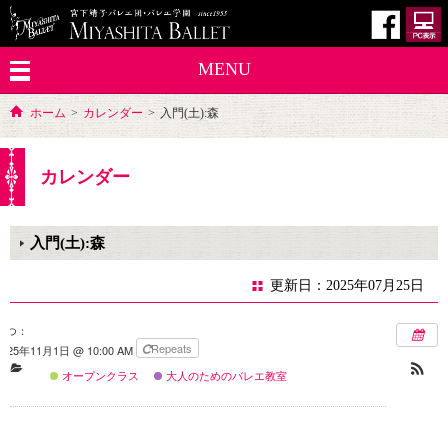
MENU
ホーム
>
カレンダー
>
入門(土):森
カレンダー
入門(土):森
更新日：2025年07月25日
いつ：
Repeats
2025年11月1日 @ 10:00 AM
オープンクラス
大人のためのバレエ教室