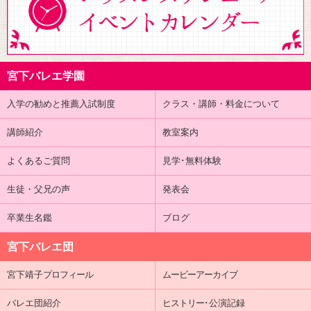
宮下バレエ学園
入学の勧めと推薦入試制度
クラス・講師・料金について
講師紹介
教室案内
よくあるご質問
見学･無料体験
生徒・父兄の声
発表会
卒業生名鑑
ブログ
宮下バレエ団
宮下靖子
プロフィール
ムービーアーカイブ
バレエ団紹介
ヒストリー
･公演記録