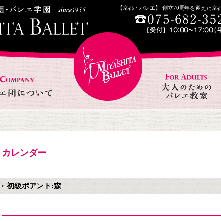
【京都・バレエ】 創立70周年を迎えた
カレンダー
初級ポアント:森