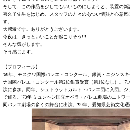
そして、この作品を少しでもいいものにしようと、装置の新
喜久子先生をはじめ、スタッフの方々のあつい情熱と心意気
す。
大感激です。ありがとうございます。
今夜は、きっといいことが起こりそう!!!
そんな気がします。
そう感じます。
【プロフィール】
'69年、モスクワ国際バレエ・コンクール、銀賞・ニジンスキー
ナ国際バレエ・コンクール第2位銀賞受賞（第1位なし）。'71
演に参加。同年、シュトゥットガルト・バレエ団に入団。ジ
で踊る。'73年 ミュンヘン国立オペラ・バレエ劇場のエトワ
同バレエ劇場の多くの舞台に出演。'99年、愛知県芸術文化