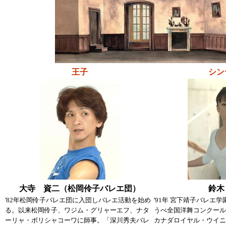
王子
シン
大寺 資二（松岡伶子バレエ団）
鈴木
'82年松岡伶子バレエ団に入団しバレエ活動を始め
'91年 宮下靖子バレエ学園
る。以来松岡伶子、ワジム・グリャーエフ、ナタ
うべ全国洋舞コンクール入
ーリャ・ボリシャコーワに師事。「深川秀夫バレ
カナダロイヤル・ウイニ