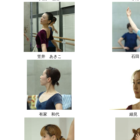
笠井 あきこ
石田
有家 和代
細見