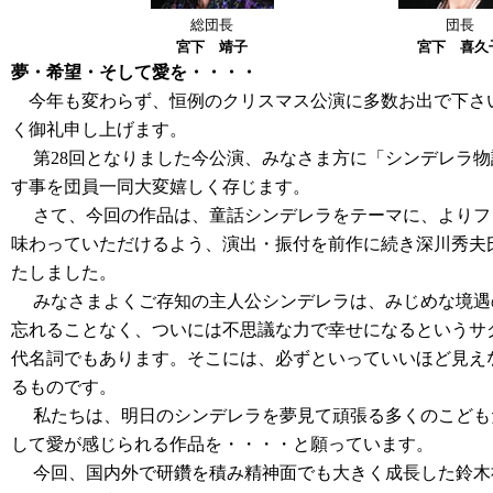
総団長
団長
宮下 靖子
宮下 喜久
夢・希望・そして愛を・・・・
今年も変わらず、恒例のクリスマス公演に多数お出で下さ
く御礼申し上げます。
第28回となりました今公演、みなさま方に「シンデレラ物
す事を団員一同大変嬉しく存じます。
さて、今回の作品は、童話シンデレラをテーマに、よりフ
味わっていただけるよう、演出・振付を前作に続き深川秀夫
たしました。
みなさまよくご存知の主人公シンデレラは、みじめな境遇
忘れることなく、ついには不思議な力で幸せになるというサ
代名詞でもあります。そこには、必ずといっていいほど見え
るものです。
私たちは、明日のシンデレラを夢見て頑張る多くのこども
して愛が感じられる作品を・・・・と願っています。
今回、国内外で研鑽を積み精神面でも大きく成長した鈴木