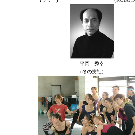
（フリー)
（KUBOTA
平岡 秀幸
（冬の実社）