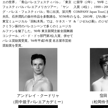
エの世界」「青山バレエフェスティバル」「東京
に留学（2年）。'99年
フェスティバル バレエアメリカツアー」「ヤン
入賞（4位）。1999～200
グ・バレエ・フェスティバル」等に出演。深川秀
COMPANY Japan To
夫氏、石井潤氏の振付作品を多数踊る。'95'96年の
なる。2003年、びわ
東宝ミュージカル「回転木馬」では、ケネス・マ
&「ジゼル(2幕)」のジ
クミラン振付のバレエシーンで多くのミュージカ
ルファンを魅了した。'90年 東京新聞主催全国舞踊
コンクール、パ・ド・ドゥ部門第3位入賞、併せて
バレエ奨励賞受賞。'94年平成5年度 名古屋市芸術
奨励賞を受賞。
アンドレイ・クードリャ
窪田
（田中規子バレエアカデミー）
（松岡伶