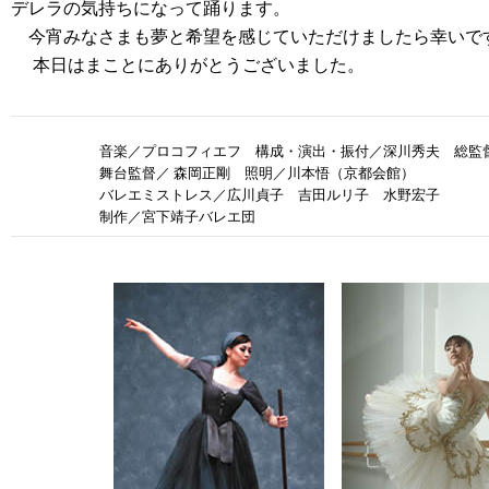
デレラの気持ちになって踊ります。
今宵みなさまも夢と希望を感じていただけましたら幸いで
本日はまことにありがとうございました。
音楽／プロコフィエフ 構成・演出・振付／深川秀夫 総監
舞台監督／ 森岡正剛 照明／川本悟（京都会館）
バレエミストレス／広川貞子 吉田ルリ子 水野宏子
制作／宮下靖子バレエ団