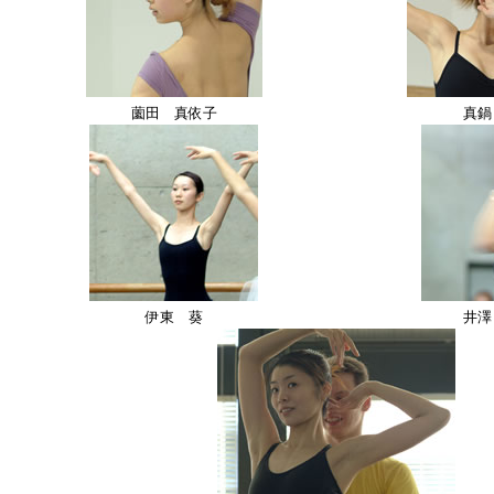
薗田 真依子
真鍋
伊東 葵
井澤