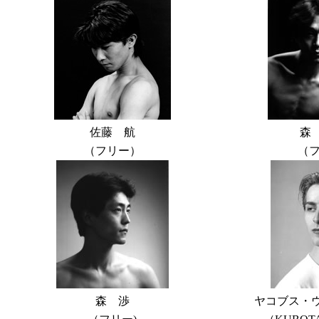
佐藤 航
森
（フリー）
（フ
森 渉
ヤコブス・