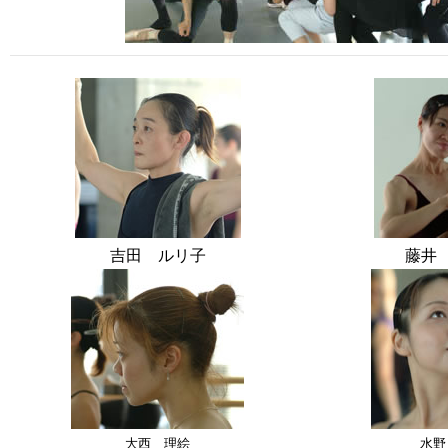
吉田 ルリ子
藤井
大西 理絵
水野