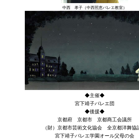
中西 孝子（中西照恵バレエ教室）
◆主催◆
宮下靖子バレエ団
◆後援◆
京都府 京都市 京都商工会議所
（財）京都市芸術文化協会 全京都洋舞協
宮下靖子バレエ学園オール父母の会