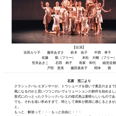
【出演】
吉田ルリ子 藤井あずさ 鈴木 祐子 中西 孝子 
佐藤 航（フリー） 末松 大輔 （フリー
笠井あきこ 石田 絢子 有家 和代 細見
戸田 恵美 薗田真依子 関本 茜
石原 完二より
クラシックバレエダンサーが、トウシューズを脱いで素足のままで
風になるのかと思いつつこのレヴォリューションの創作を始めまし
形式にのっとったクラシックバレエの様式美は素晴らしいものであ
でも、それを追い求めすぎて、時として身体が窮屈に感じるときが
と。
もっと、解放って・・・もっと自由に・・・