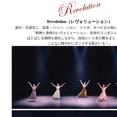
Revolution（レヴォリューション）
振付：石原完二 音楽：バッハ、ハカン・リドボ、オービタル他レ
『精神と身体のレヴォリューション、生命のコンポジシ
ほとばしる感情を放出しながら、自由という名の翼をまと
こんなに軽やかにダンスする私がいる！』