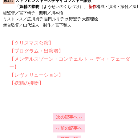
第3部
ストラビンスキーのチャイコフスキー讃歌
「妖精の接吻
（ようせいのくちづけ）
」
新作
構成・演出・振付／深
総監督／宮下靖子 照明／川本悟
ミストレス／広川貞子 吉田ルリ子 水野宏子 大西理絵
舞台監督／山代達人 制作／宮下和夫
【クリスマス公演】
【プログラム・出演者】
【メンデルスゾーン・コンチェルト ～ ディ・フェーダ
ー】
【レヴォリューション】
【妖精の接吻】
次の記事へ
››
‹‹
前の記事へ