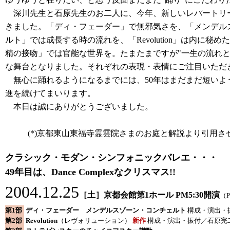
ゆうゆうと在りたい、と思う反面まだまだ"踊り"にこだわり
深川先生と石原先生のお二人に、今年、新しいレパートリ
きました。「ディ・フェーダー」で無邪気さを、「メンデル
ルト」では成長する時の流れを、「Revolution」は内に秘
精の接吻」では官能な世界を。たまたまですが"一生の流れと
な舞台となりました。それぞれの表現・表情にご注目いただ
無心に踊れるようになるまでには、50年はまだまだ短いよ
進を続けてまいります。
本日は誠にありがとうございました。
(*)
京都東山東福寺霊雲院さまのお庭と解説より引用さ
クラシック・モダン・シンフォニックバレエ・・・
49年目は、Dance Complexなクリスマス!!
2004.12.25
［土］京都会館第1ホール PM5:30開演
（P
第1部
ディ・フェーダー メンデルスゾーン・コンチェルト
構成・演出・
第2部
Revolution
（レヴォリューション）
新作
構成・演出・振付／石原完