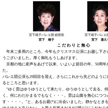
宮下靖子バレエ団 総団長
宮下靖子バレエ団
宮下 靖子
宮下 喜久
こ だ わ り と 無 心
年末ご多用のところ、今年もクリスマス公演にお越し下さ
うございました。厚く御礼もうしあげます。
京都の地に産声をあげて以来、いよいよ節目の年、50周年
た。
バレエ団公演も29回目を迎え、さらにこれから先どのように
るところと思います。
"ゆく雲はゆうゆうとして来たり、ゆうゆうとして去る。何
く、何にわだかまるでもなく・・・。雲は山腹を無心につつ
す・・・・。"と、あるお庭
(*)
に出会いました。静かなとき