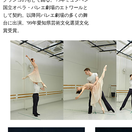
クランコのもとで踊る。'73年ミュンヘン
国立オペラ・バレエ劇場のエトワールと
して契約。以降同バレエ劇場の多くの舞
台に出演。'99年愛知県芸術文化選奨文化
賞受賞。