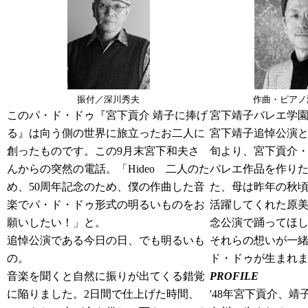
振付／深川秀夫
作曲・ピアノ
このパ・ド・ドゥ『宮下貢介 靖子に捧げ
宮下靖子バレエ学園
る』は向う側の世界に旅立ったお二人に
宮下靖子追悼公演とな
創ったものです。この9月末宮下和夫さ
旬より、宮下貢介
んからの突然の電話。「Hideo 二人のた
バレエ作品を作り
め、50周年記念のため、僕の作曲した音
た、母は昨年の秋
楽でパ・ド・ドゥ形式の明るいものをお
活躍してくれた原美
願いしたい！」と。
念公演で踊ってほ
追悼公演である今日の日、でも明るいも
それらの想いが一
の。
ド・ドゥが生まれ
音楽を聞くと自然に振りが出てくる錯覚
PROFILE
に陥りました。2日間で仕上げた時間、
'48年宮下貢介、