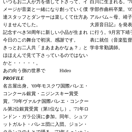
いつもお二人が力を借して下さって、イ
白川に生まれる。'
メージが音楽と一緒になり創っていく僕
学部作曲科卒業。'0
達スタッフとダンサーは楽しくて仕方あ
アルバム～母、靖子に
りませんでした。
大原音日記』を発
記念すべき50周年に新しい小品が生まれ
に行う。9月宮下靖
今日のこの舞台で初演。感謝です。
表に就任（音楽監
きっとお二人共「まあまあかなぁ？」と
学非常勤講師。
ほほえんで見て下さっているのではない
かと・・・・・。
あの向う側の世界で Hideo
PROFILE
名古屋出身。'69年モスクワ国際バレエ・
コンクール銀賞・ニジンスキー賞受
賞。'70年ヴァルナ国際バレエ・コンクー
ル第2位銀賞受賞（第1位なし）。'71年ロ
ンドン・ガラ公演に参加。同年、シュツ
ットガルト・バレエ団に入団。ジョン・