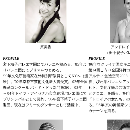
原美香
アンドレイ
（田中規子バ
PROFILE
PROFILE
宮下靖子バレエ学園にてバレエを始める。'85年よ
'96年ウクライナ国立キ
りバレエ団にてプリマをつとめる。
第14回こうべ全国洋舞コ
'99年文化庁芸術家在外特別研修員としてNYへ（渡
アルティ 創造空間200
米）。'02年京都市芸術文化新人賞受賞。'02年全国
役、びわ湖バレエシアタ
舞踊コンクール パ・ド・ドゥ部門第3位。'03年
ヒト、文化庁舞台芸術フ
～'04年ドイツ・アイゼナハ市立劇場バレエ団にて
とクロエ」を踊る。'04
プリンシパルとして契約。'05年宮下靖子バレエ団
「トロイアの女たち」の
退団。現在はフリーのダンサーとして活躍中。
る。'05年 京の舞踊家
カナーンを踊る。