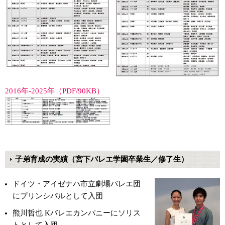
2016年-2025年（PDF/90KB）
子弟育成の実績（宮下バレエ学園卒業生／修了生）
ドイツ・アイゼナハ市立劇場バレエ団
にプリンシパルとして入団
熊川哲也 Kバレエカンパニーにソリス
トとして入団