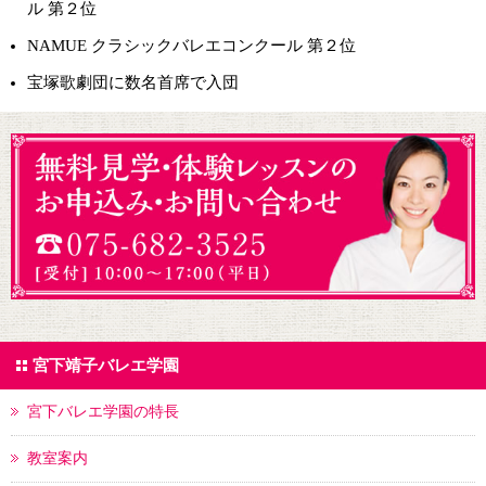
ル 第２位
NAMUE クラシックバレエコンクール 第２位
宝塚歌劇団に数名首席で入団
宮下靖子バレエ学園
宮下バレエ学園の特長
教室案内