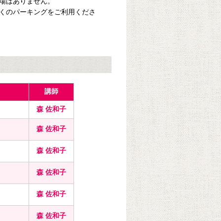
場はありません。
くのパーキングをご利用くださ
講師
）
森 佐和子
森 佐和子
森 佐和子
森 佐和子
森 佐和子
森 佐和子