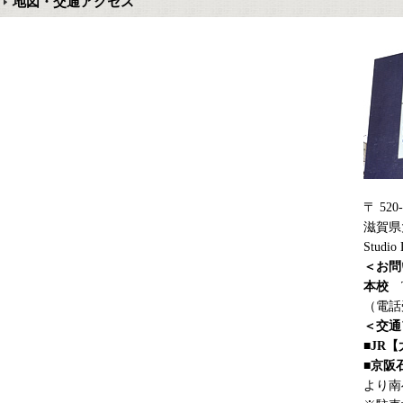
地図・交通アクセス
〒 520-
滋賀県
Studio
＜お問
本校
TE
（電話受
＜交通
■JR
■京阪
より南