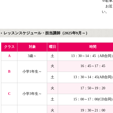
※駐車
お近
い。
レッスンスケジュール・担当講師（2025年9月～）
クラス
対象
曜日
時間
A
3歳～
土
13：30～14：45（AB合同
火
16：45～17：45
B
小学
1年生～
土
13：30～14：45(AB合同)
火
17：50～19：20
C
小学
3年生～
土
15：00～17：00(CD合同)
火
19：30～21：00