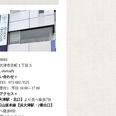
0043
大津市京町１丁目３
 Lobelia内
い合わせ＞
L. 075-682-3525
付） 平日 10:00～17:00
アクセス＞
【大津駅・北口】
より北へ徒歩7分
石山坂本線【浜大津駅・2番出口】
へ徒歩8分