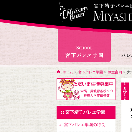
ホーム
>
宮下バレエ学園
>
教室案内
>
大
宮下靖子バレエ学園
宮下バレエ学園の特長