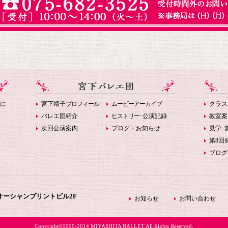
に
宮下靖子
プロフィール
ムービーアーカイブ
クラス
バレエ団紹介
ヒストリー
･公演記録
教室案
次回公演案内
ブログ・お知らせ
見学･
第8回
ブログ
0オーシャンプリントビル2F
お知らせ
お問い合わせ
Copyright©1999-2014 MIYASHITA BALLET All Rights Reserved.