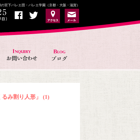
京都の宮下バレエ団・バレエ学園（京都・大阪・滋賀）
るみ割り人形」 (1)