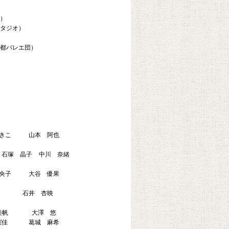
）
タジオ）
都バレエ団）
きこ
山本 阿也
石塚 晶子
中川 奈緒
央子
大谷 優果
石井 杏映
美帆
大澤 悠
実佳
葛城 麻希