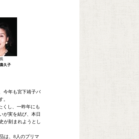
長
喜久子
、今年も宮下靖子バ
す。
たくし、一昨年にも
いが実を結び、本日
歴史が刻まれようとし
品は、8人のプリマ