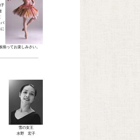
絢子
ま
王
子バ
共に
族揃ってお楽しみさい。
雪の女王
水野 宏子