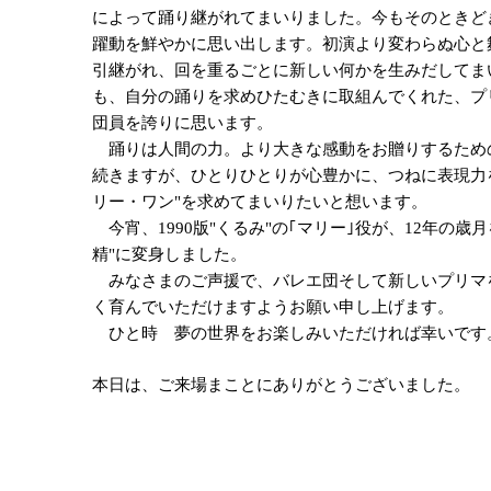
によって踊り継がれてまいりました。今もそのときどき
躍動を鮮やかに思い出します。初演より変わらぬ心と
引継がれ、回を重るごとに新しい何かを生みだしてま
も、自分の踊りを求めひたむきに取組んでくれた、プ
団員を誇りに思います。
踊りは人間の力。より大きな感動をお贈りするため
続きますが、ひとりひとりが心豊かに、つねに表現力
リー・ワン"を求めてまいりたいと想います。
今宵、1990版"くるみ"の｢マリー｣役が、12年の歳
精"に変身しました。
みなさまのご声援で、バレエ団そして新しいプリマ
く育んでいただけますようお願い申し上げます。
ひと時 夢の世界をお楽しみいただければ幸いです
本日は、ご来場まことにありがとうございました。