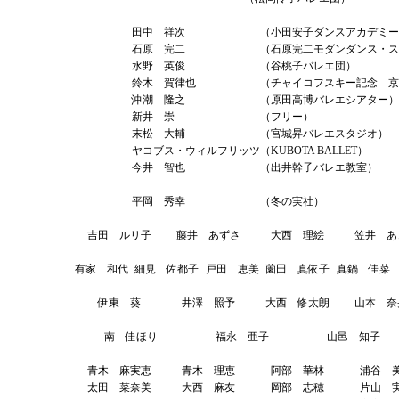
田中 祥次
（小田安子ダンスアカデミー
石原 完二
（石原完二モダンダンス・ス
水野 英俊
（谷桃子バレエ団）
鈴木 賀律也
（チャイコフスキー記念 京
沖潮 隆之
（原田高博バレエシアター）
新井 崇
（フリー）
末松 大輔
（宮城昇バレエスタジオ）
ヤコブス・ウィルフリッツ
（KUBOTA BALLET）
今井 智也
（出井幹子バレエ教室）
平岡 秀幸
（冬の実社）
吉田 ルリ子
藤井 あずさ
大西 理絵
笠井 あ
有家 和代
細見 佐都子
戸田 恵美
薗田 真依子
真鍋 佳菜
伊東 葵
井澤 照予
大西 修太朗
山本 奈
南 佳ほり
福永 亜子
山邑 知子
青木 麻実恵
青木 理恵
阿部 華林
浦谷 
太田 菜奈美
大西 麻友
岡部 志穂
片山 