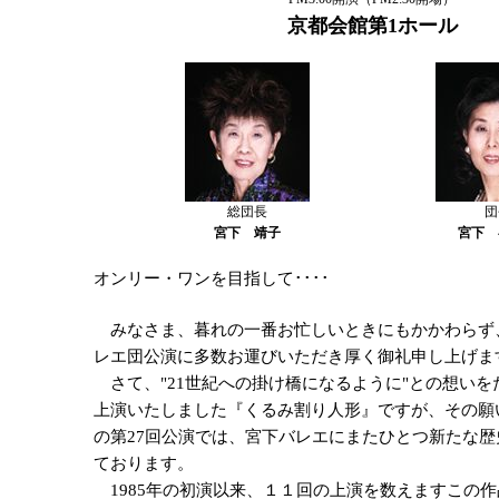
京都会館第1ホール
総団長
団
宮下 靖子
宮下 
オンリー・ワンを目指して････
みなさま、暮れの一番お忙しいときにもかかわらず
レエ団公演に多数お運びいただき厚く御礼申し上げま
さて、"21世紀への掛け橋になるように"との想いを
上演いたしました『くるみ割り人形』ですが、その願
の第27回公演では、宮下バレエにまたひとつ新たな
ております。
1985年の初演以来、１１回の上演を数えますこの作