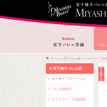
ホーム
>
宮下バレエ団
>
ヒストリー・公
宮下靖子バレエ団
宮下靖子プロフィール
バレエ団紹介
ヒストリー・公演記録