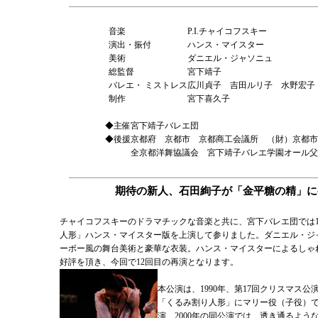
音楽
P.I.チャイコフスキー
演出・振付
ハンス・マイスター
美術
ダニエル・ジャソニュ
総監督
宮下靖子
バレエ・ ミストレス
広川貞子 吉田ルリ子 水野宏子
制作
宮下喜久子
◆主催
宮下靖子バレエ団
◆後援
京都府 京都市 京都商工会議所 （財）京都市
全京都洋舞協議会 宮下靖子バレエ学園オール父
期待の新人、石田絢子が「金平糖の精」に
チャイコフスキーのドラマチックな音楽と共に、宮下バレエ団では1
人形」ハンス・マイスター版を上演して参りました。ダニエル・ジ
ーボー風の舞台美術と豪華な衣装。ハンス・マイスターによるしゃ
好評を頂き、今回で12回目の再演となります。
本公演は、1990年、第17回クリスマス公
「くるみ割り人形」にマリー役（子役）
演、2000年の同公演では、透き通るよう