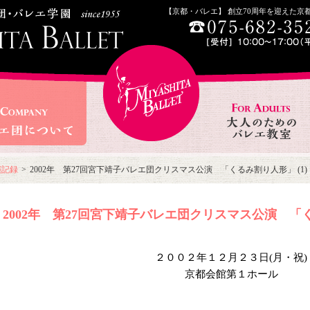
【京都・バレエ】 創立70周年を迎えた
演記録
>
2002年 第27回宮下靖子バレエ団クリスマス公演 「くるみ割り人形」 (1)
2002年 第27回宮下靖子バレエ団クリスマス公演 「く
２００２年１２月２３日(月・祝)
京都会館第１ホール