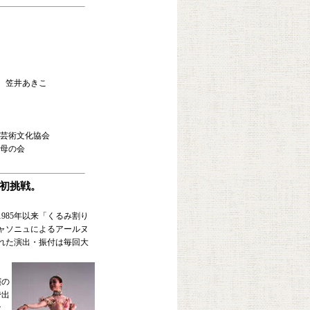
 笠井あきこ
芸術文化協会
母の会
初挑戦。
985年以来「くるみ割り
ャソニュによるアールヌ
れた演出・振付は毎回大
演の
で出
な