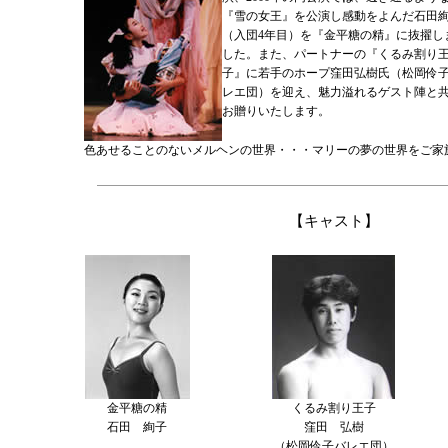
『雪の女王』を公演し感動をよんだ石田
（入団4年目）を『金平糖の精』に抜擢し
した。また、パートナーの『くるみ割り
子』に若手のホープ窪田弘樹氏（松岡伶
レエ団）を迎え、魅力溢れるゲスト陣と
お贈りいたします。
色あせることのないメルヘンの世界・・・マリーの夢の世界をご家
【キャスト】
金平糖の精
くるみ割り王子
石田 絢子
窪田 弘樹
（松岡伶子バレエ団）