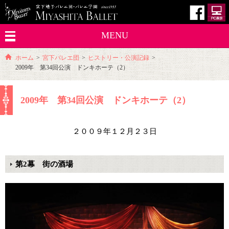
MENU
ホーム
>
宮下バレエ団
>
ヒストリー・公演記録
>
2009年 第34回公演 ドンキホーテ（2）
2009年 第34回公演 ドンキホーテ（2）
２００９年１２月２３日
第2幕 街の酒場